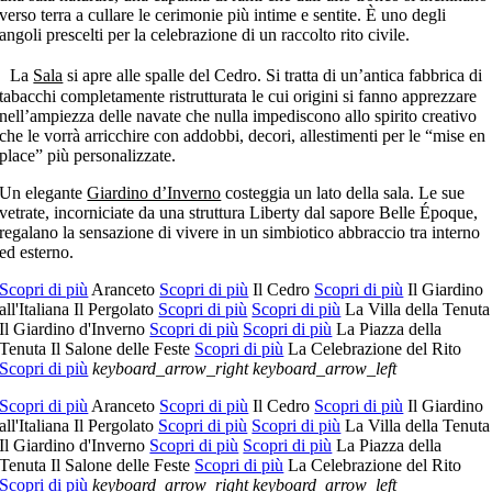
verso terra a cullare le cerimonie più intime e sentite. È uno degli
angoli prescelti per la celebrazione di un raccolto rito civile.
La
Sala
si apre alle spalle del Cedro. Si tratta di un’antica fabbrica di
tabacchi completamente ristrutturata le cui origini si fanno apprezzare
nell’ampiezza delle navate che nulla impediscono allo spirito creativo
che le vorrà arricchire con addobbi, decori, allestimenti per le “mise en
place” più personalizzate.
Un elegante
Giardino d’Inverno
costeggia un lato della sala. Le sue
vetrate, incorniciate da una struttura Liberty dal sapore Belle Époque,
regalano la sensazione di vivere in un simbiotico abbraccio tra interno
ed esterno.
Scopri di più
Aranceto
Scopri di più
Il Cedro
Scopri di più
Il Giardino
all'Italiana
Il Pergolato
Scopri di più
Scopri di più
La Villa della Tenuta
Il Giardino d'Inverno
Scopri di più
Scopri di più
La Piazza della
Tenuta
Il Salone delle Feste
Scopri di più
La Celebrazione del Rito
Scopri di più
keyboard_arrow_right
keyboard_arrow_left
Scopri di più
Aranceto
Scopri di più
Il Cedro
Scopri di più
Il Giardino
all'Italiana
Il Pergolato
Scopri di più
Scopri di più
La Villa della Tenuta
Il Giardino d'Inverno
Scopri di più
Scopri di più
La Piazza della
Tenuta
Il Salone delle Feste
Scopri di più
La Celebrazione del Rito
Scopri di più
keyboard_arrow_right
keyboard_arrow_left