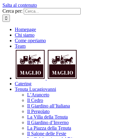
Salta al contenuto
Cerca per:
Homepage
Chi siamo
Come operiamo
Team
Catering
Tenuta Lucagiovanni
L’Aranceto
Il Cedro
Il Giardino all’Italiana
Il Pergolato
La Villa della Tenuta
Il Giardino d’Inverno
La Piazza della Tenuta
Il Salone delle Feste