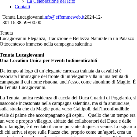
La Celebrazione del Rito
Contatti
Tenuta Lucagiovanni
info@effemmeweb.it
2024-12-
30T16:38:59+00:00
Tenuta
Lucagiovanni
Eleganza, Tradizione e Bellezza Naturale in un Palazzo
Ottocentesco immerso nella campagna salentina
Tenuta Lucagiovanni
Una Location Unica per Eventi Indimenticabili
Da tempo al logo di un’elegante carrozza trainata da cavalli si è
associata l’immagine del fronte di un’elegante villa in una tenuta di
campagna il cui nome risuona, anch’esso, come sinonimo di Maglio. È
la Tenuta Lucagiovanni.
La Tenuta, antica residenza di caccia del Duca Guarini di Poggiardo, si
nasconde incastonata nella campagna salentina, ma si fa annunciare,
sulla strada che da Maglie porta verso Gallipoli, dall’inconfondibile
viale di palme che accompagnano gli ospiti. Quello che un tempo era
un vero e proprio villaggio, abitato dai collaboratori del Duca e dalle
loro famiglie, è diventato il cuore pulsante di questa venue. Lo sguardo
di chi arriva si apre sulla
Piazza
che, proprio come un’agorà, crea un