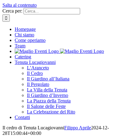
Salta al contenuto
Cerca per:
Homepage
Chi siamo
Come operiamo
Team
Catering
Tenuta Lucagiovanni
L’Aranceto
Il Cedro
Il Giardino all’Italiana
Il Pergolato
La Villa della Tenuta
Il Giardino d’Inverno
La Piazza della Tenuta
Il Salone delle Feste
La Celebrazione del Rito
Contatti
Il cedro di Tenuta Lucagiovanni
Filippo Aprile
2024-12-
28T15:00:44+00:00