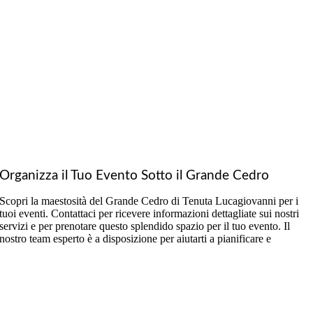
Organizza il Tuo Evento Sotto il Grande Cedro
Scopri la maestosità del Grande Cedro di Tenuta Lucagiovanni per i
tuoi eventi. Contattaci per ricevere informazioni dettagliate sui nostri
servizi e per prenotare questo splendido spazio per il tuo evento. Il
nostro team esperto è a disposizione per aiutarti a pianificare e
organizzare ogni dettaglio, assicurando che il tuo evento sia perfetto in
ogni aspetto.
⟵ Aranceto
IL GIARDINO ALL’ITALIANA ⟶