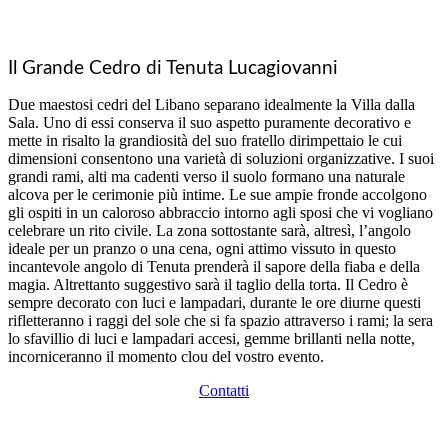
Il Grande Cedro di Tenuta Lucagiovanni
Due maestosi cedri del Libano separano idealmente la Villa dalla
Sala. Uno di essi conserva il suo aspetto puramente decorativo e
mette in risalto la grandiosità del suo fratello dirimpettaio le cui
dimensioni consentono una varietà di soluzioni organizzative. I suoi
grandi rami, alti ma cadenti verso il suolo formano una naturale
alcova per le cerimonie più intime. Le sue ampie fronde accolgono
gli ospiti in un caloroso abbraccio intorno agli sposi che vi vogliano
celebrare un rito civile. La zona sottostante sarà, altresì, l’angolo
ideale per un pranzo o una cena, ogni attimo vissuto in questo
incantevole angolo di Tenuta prenderà il sapore della fiaba e della
magia. Altrettanto suggestivo sarà il taglio della torta. Il Cedro è
sempre decorato con luci e lampadari, durante le ore diurne questi
rifletteranno i raggi del sole che si fa spazio attraverso i rami; la sera
lo sfavillio di luci e lampadari accesi, gemme brillanti nella notte,
incorniceranno il momento clou del vostro evento.
Contatti